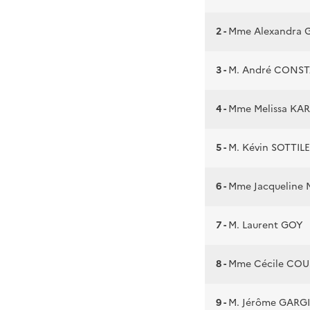
2 -
Mme Alexandra 
3 -
M. André CONS
4 -
Mme Melissa KA
5 -
M. Kévin SOTTILE
6 -
Mme Jacqueline 
7 -
M. Laurent GOY
8 -
Mme Cécile COU
9 -
M. Jérôme GARG