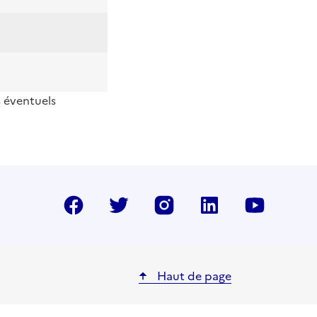
s éventuels
Facebook
Twitter
Instragram
LinkedIn
YouTu
Haut de page