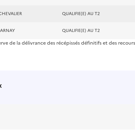
CHEVALIER
QUALIFIE(E) AU T2
CHARNAY
QUALIFIE(E) AU T2
erve de la délivrance des récépissés définitifs et des recour
x