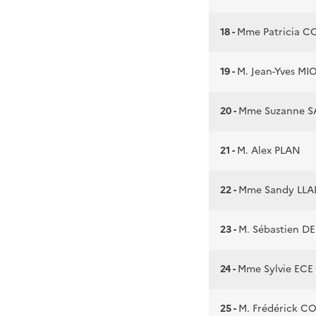
18 -
Mme Patricia 
19 -
M. Jean-Yves M
20 -
Mme Suzanne 
21 -
M. Alex PLAN
22 -
Mme Sandy LL
23 -
M. Sébastien D
24 -
Mme Sylvie ECE
25 -
M. Frédérick 