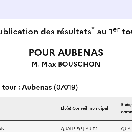
*
er
ublication des résultats
au 1
to
POUR AUBENAS
M. Max BOUSCHON
r
tour : Aubenas (07019)
Elu(e
Elu(e) Conseil municipal
comm
ON
QUALIFIE(E) AU T2
QUALI