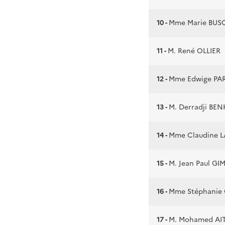
10 -
Mme Marie BUS
11 -
M. René OLLIER
12 -
Mme Edwige PA
13 -
M. Derradji BE
14 -
Mme Claudine 
15 -
M. Jean Paul G
16 -
Mme Stéphanie
17 -
M. Mohamed AI