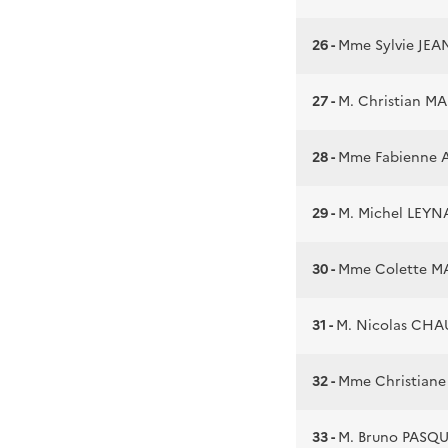
26 -
Mme Sylvie JEA
27 -
M. Christian M
28 -
Mme Fabienne 
29 -
M. Michel LEY
30 -
Mme Colette 
31 -
M. Nicolas CHA
32 -
Mme Christiane
33 -
M. Bruno PAS