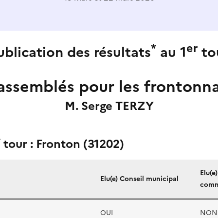
*
er
ublication des résultats
au 1
to
assemblés pour les frontonna
M. Serge TERZY
r
tour : Fronton (31202)
Elu(e
Elu(e) Conseil municipal
comm
OUI
NON