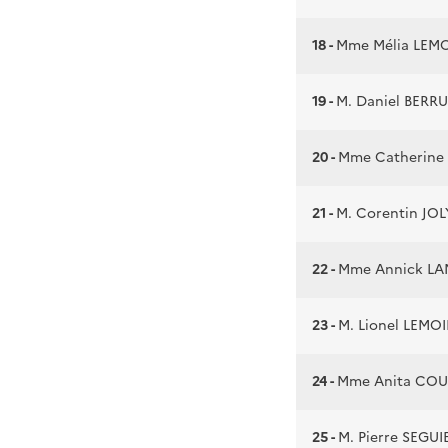
18 -
Mme Mélia LEM
19 -
M. Daniel BERR
20 -
Mme Catherin
21 -
M. Corentin JOL
22 -
Mme Annick L
23 -
M. Lionel LEMO
24 -
Mme Anita COU
25 -
M. Pierre SEGUI