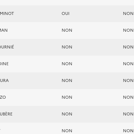
OMINOT
OUI
NON
OMAN
NON
NON
OURNIÉ
NON
NON
OINE
NON
NON
GURA
NON
NON
LZO
NON
NON
UBÈRE
NON
NON
Y
NON
NON