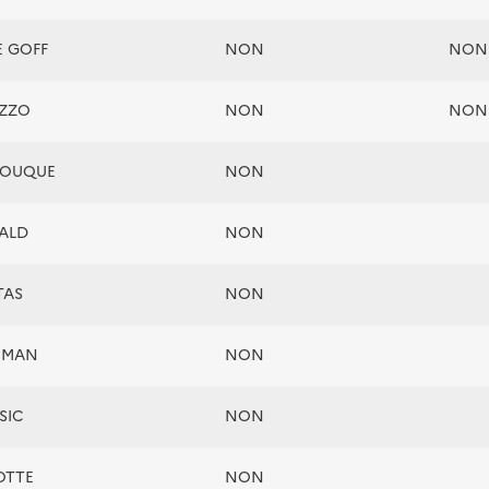
E GOFF
NON
NON
IZZO
NON
NON
 SOUQUE
NON
WALD
NON
TAS
NON
ROMAN
NON
SIC
NON
OTTE
NON