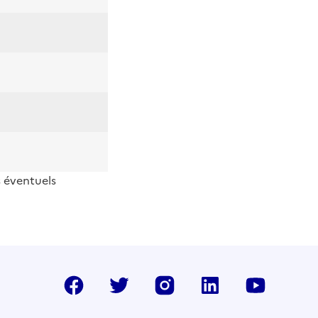
s éventuels
Facebook
Twitter
Instragram
LinkedIn
YouTu