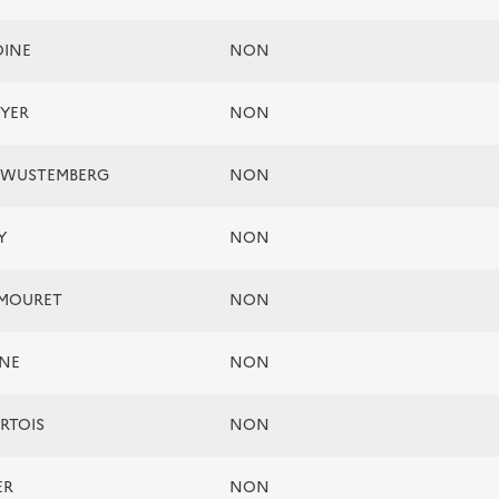
OINE
NON
UYER
NON
e WUSTEMBERG
NON
Y
NON
AMOURET
NON
INE
NON
RTOIS
NON
ER
NON