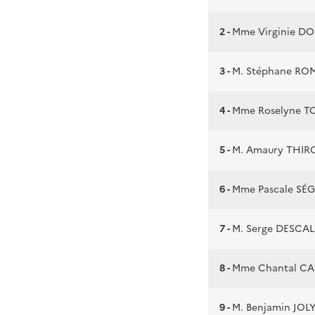
2 -
Mme Virginie D
3 -
M. Stéphane R
4 -
Mme Roselyne T
5 -
M. Amaury THIR
6 -
Mme Pascale SÉ
7 -
M. Serge DESCA
8 -
Mme Chantal CA
9 -
M. Benjamin JOL