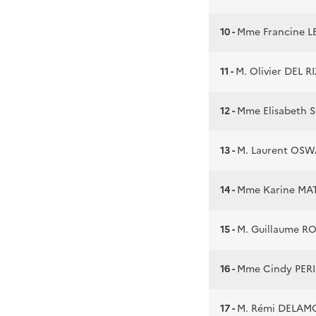
10 -
Mme Francine L
11 -
M. Olivier DEL R
12 -
Mme Elisabeth
13 -
M. Laurent OS
14 -
Mme Karine MA
15 -
M. Guillaume 
16 -
Mme Cindy PERI
17 -
M. Rémi DELAM