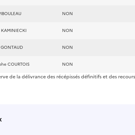
 PIBOULEAU
NON
e KAMINIECKI
NON
e GONTAUD
NON
ophe COURTOIS
NON
erve de la délivrance des récépissés définitifs et des recour
x