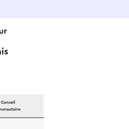
ur
is
) Conseil
unautaire