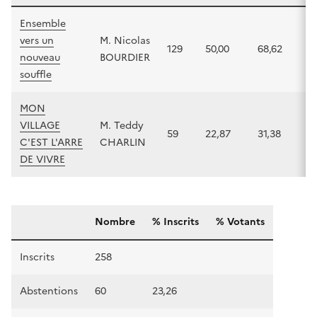
Ensemble
vers un
M. Nicolas
129
50,00
68,62
nouveau
BOURDIER
souffle
MON
VILLAGE
M. Teddy
59
22,87
31,38
C'EST L'ARRE
CHARLIN
DE VIVRE
er
Mentions 1
tour
Nombre
% Inscrits
% Votants
Inscrits
258
Abstentions
60
23,26