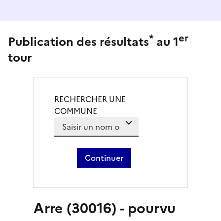
*
er
Publication des résultats
au 1
tour
RECHERCHER UNE
COMMUNE
Des suggestions apparaissent au fur et à mes
Liste de suggestions de com
Continuer
Arre (30016) - pourvu