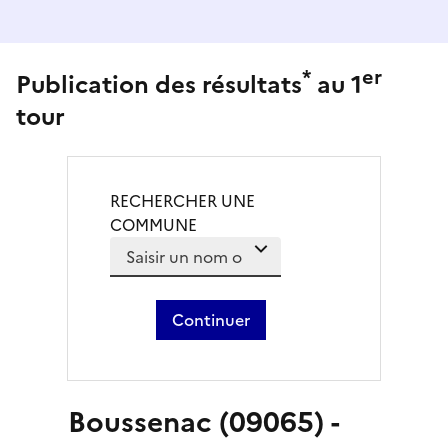
*
er
Publication des résultats
au 1
tour
RECHERCHER UNE
COMMUNE
Des suggestions apparaissent au fur et à mes
Liste de suggestions de com
Continuer
Boussenac (09065) -