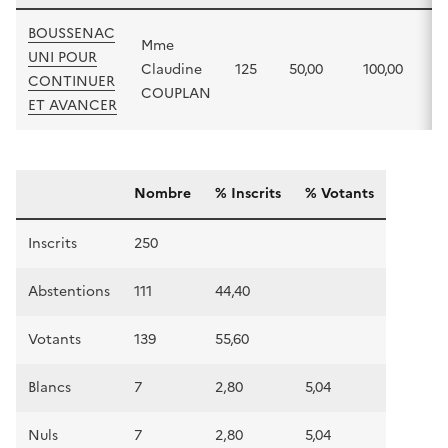
BOUSSENAC
Mme
UNI POUR
Claudine
125
50,00
100,00
CONTINUER
COUPLAN
ET AVANCER
er
Mentions 1
tour
Nombre
% Inscrits
% Votants
Inscrits
250
Abstentions
111
44,40
Votants
139
55,60
Blancs
7
2,80
5,04
Nuls
7
2,80
5,04