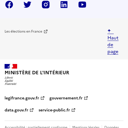
Facebook
Twitter
Instragram
LinkedIn
YouTube
Les élections en France
Haut
de
page
legifrance.gouv.fr
gouvernement.fr
data.gouv.fr
service-public.fr
Accessibilité : partiellement conforme
Mentions légales
Données