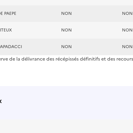
E PAEPE
NON
NON
OITEUX
NON
NON
 PAPADACCI
NON
NON
erve de la délivrance des récépissés définitifs et des recour
x