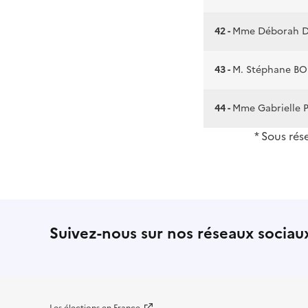
42 -
Mme Déborah D
43 -
M. Stéphane B
44 -
Mme Gabrielle
* Sous rés
Suivez-nous sur nos réseaux sociau
Les élections en France