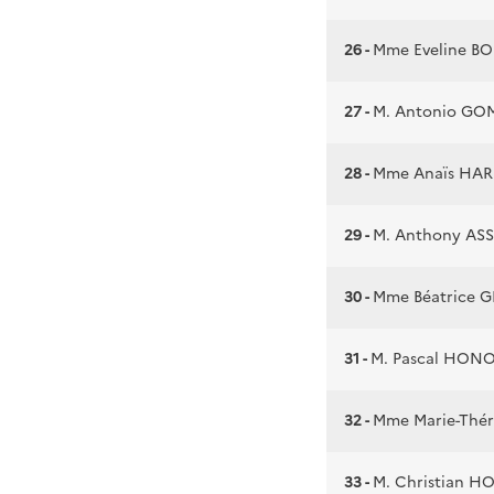
26 -
Mme Eveline B
27 -
M. Antonio GO
28 -
Mme Anaïs HA
29 -
M. Anthony AS
30 -
Mme Béatrice 
31 -
M. Pascal HON
32 -
Mme Marie-Thé
33 -
M. Christian 