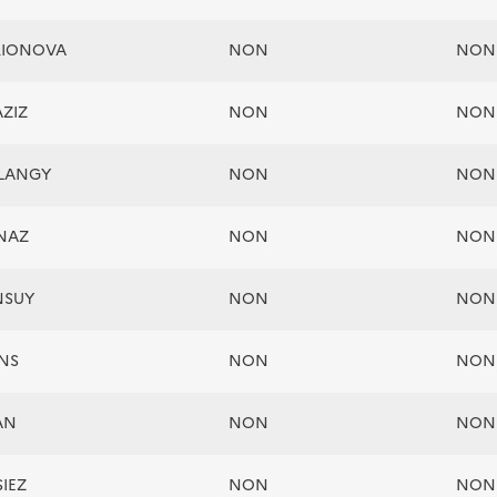
ARIONOVA
NON
NON
AZIZ
NON
NON
BLANGY
NON
NON
ENAZ
NON
NON
NSUY
NON
NON
INS
NON
NON
AN
NON
NON
SIEZ
NON
NON