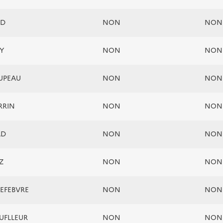
AD
NON
NON
EY
NON
NON
UPEAU
NON
NON
ERRIN
NON
NON
AD
NON
NON
Z
NON
NON
LEFEBVRE
NON
NON
SUFLLEUR
NON
NON