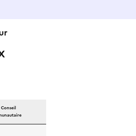
ur
X
) Conseil
unautaire