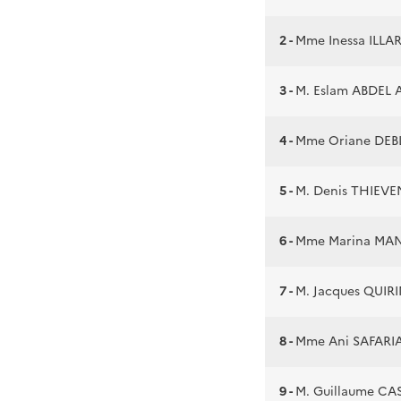
2 -
Mme Inessa ILL
3 -
M. Eslam ABDEL 
4 -
Mme Oriane DE
5 -
M. Denis THIEV
6 -
Mme Marina MA
7 -
M. Jacques QUIR
8 -
Mme Ani SAFARI
9 -
M. Guillaume CA