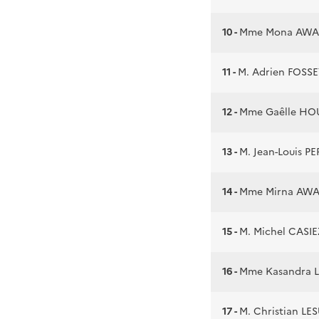
10 -
Mme Mona AW
11 -
M. Adrien FOSS
12 -
Mme Gaêlle HO
13 -
M. Jean-Louis P
14 -
Mme Mirna AW
15 -
M. Michel CASIE
16 -
Mme Kasandra 
17 -
M. Christian LE