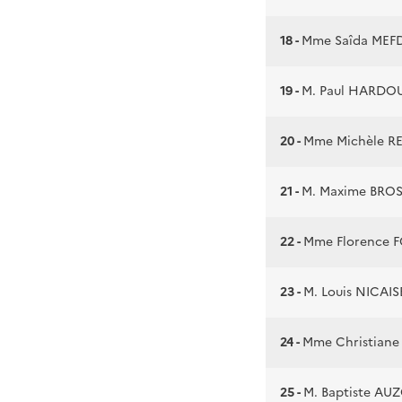
18 -
Mme Saîda MEF
19 -
M. Paul HARDO
20 -
Mme Michèle 
21 -
M. Maxime BRO
22 -
Mme Florence 
23 -
M. Louis NICAIS
24 -
Mme Christian
25 -
M. Baptiste AU