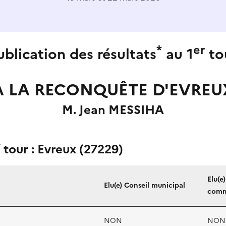
*
er
ublication des résultats
au 1
to
A LA RECONQUÊTE D'EVREU
M. Jean MESSIHA
r
tour : Evreux (27229)
Elu(e
Elu(e) Conseil municipal
comm
NON
NON