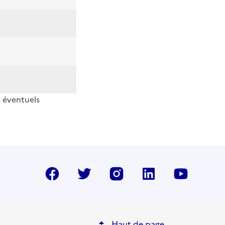
s éventuels
Facebook
Twitter
Instragram
LinkedIn
YouTu
Haut de page