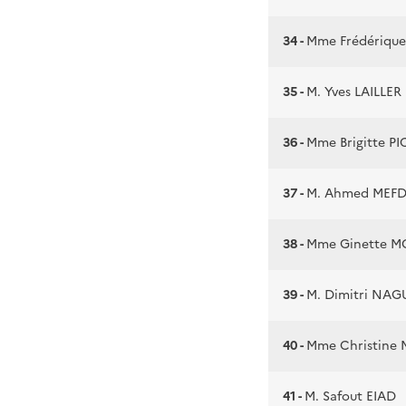
34 -
Mme Frédérique
35 -
M. Yves LAILLER
36 -
Mme Brigitte P
37 -
M. Ahmed MEF
38 -
Mme Ginette M
39 -
M. Dimitri NAG
40 -
Mme Christine
41 -
M. Safout EIAD