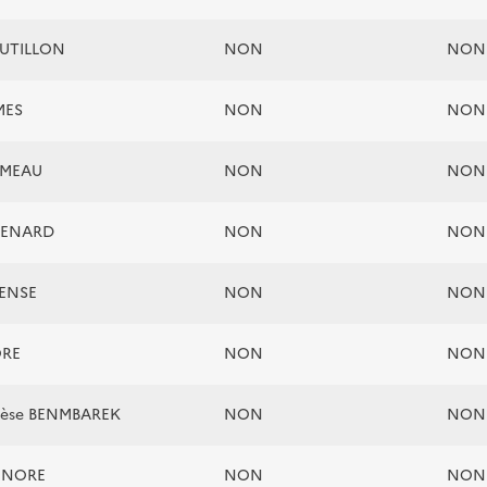
OUTILLON
NON
NON
MES
NON
NON
RMEAU
NON
NON
SENARD
NON
NON
GENSE
NON
NON
ORE
NON
NON
rèse BENMBAREK
NON
NON
HONORE
NON
NON