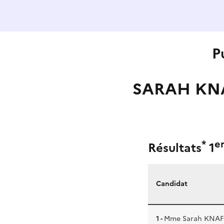
P
SARAH KNA
*
e
Résultats
1
Candidat
1 -
Mme Sarah KNA