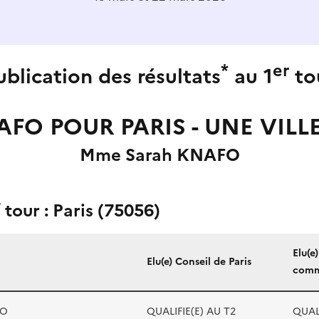
*
er
ublication des résultats
au 1
to
FO POUR PARIS - UNE VILL
Mme Sarah KNAFO
r
tour : Paris (75056)
Elu(e
Elu(e) Conseil de Paris
comm
FO
QUALIFIE(E) AU T2
QUALI