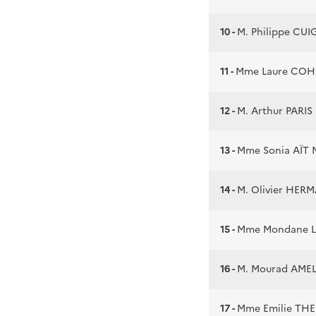
10 -
M. Philippe CU
11 -
Mme Laure CO
12 -
M. Arthur PARIS
13 -
Mme Sonia AÏT
14 -
M. Olivier HER
15 -
Mme Mondane 
16 -
M. Mourad AME
17 -
Mme Emilie TH