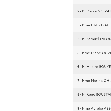
2 -
M. Pierre NOIZA
3 -
Mme Edith D'AU
4 -
M. Samuel LAFO
5 -
Mme Diane OUV
6 -
M. Hilaire BOUYÉ
7 -
Mme Marine CH
8 -
M. René BOUST
9 -
Mme Aurélie AS