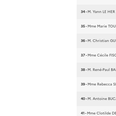
34 -
M. Yann LE HER
35 -
Mme Marie TO
36 -
M. Christian GU
37 -
Mme Cécile FI
38 -
M. René-Paul B
39 -
Mme Rebecca S
40 -
M. Antoine BUC
41 -
Mme Clotilde 