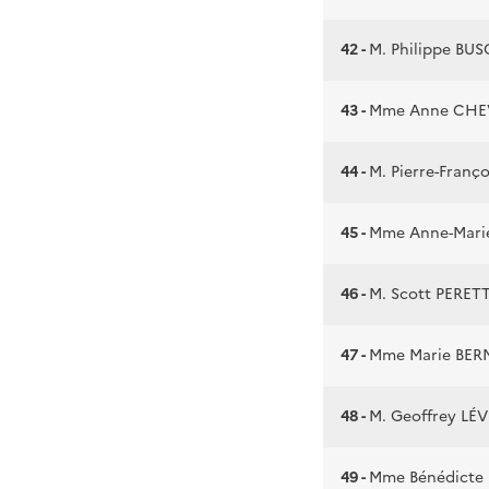
42 -
M. Philippe BU
43 -
Mme Anne CHE
44 -
M. Pierre-Fran
45 -
Mme Anne-Mar
46 -
M. Scott PERETT
47 -
Mme Marie BE
48 -
M. Geoffrey LÉ
49 -
Mme Bénédicte