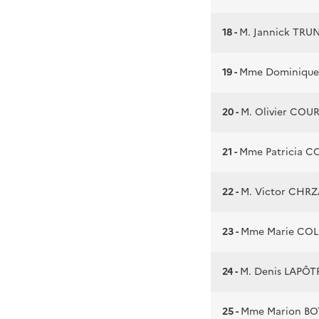
18 -
M. Jannick TR
19 -
Mme Dominiqu
20 -
M. Olivier COU
21 -
Mme Patricia C
22 -
M. Victor CH
23 -
Mme Marie COL
24 -
M. Denis LAPÔT
25 -
Mme Marion B