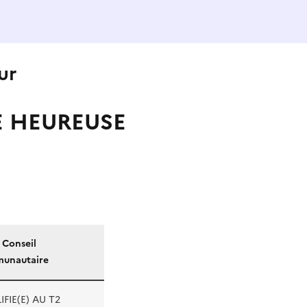
ur
E HEUREUSE
) Conseil
unautaire
FIE(E) AU T2